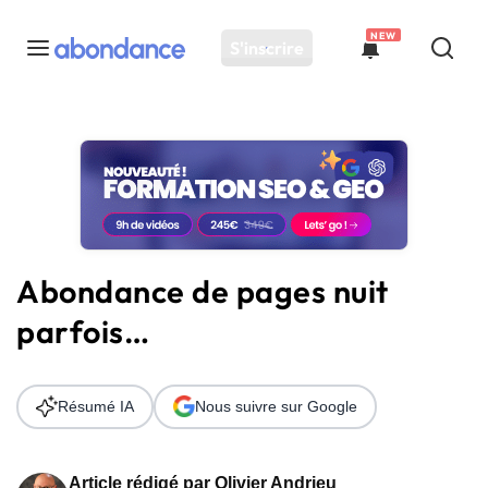
NEW
S'inscrire
Toutes les actus
Actus SEO
Plateforme
Outils
Solutions
Abondance de pages nuit
Ressources
parfois…
Audit SEO
Résumé IA
Nous suivre sur Google
Article rédigé par
Olivier Andrieu