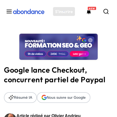
NEW
S'inscrire
Toutes les actus
Actus SEO
Plateforme
Outils
Solutions
Google lance Checkout,
Ressources
concurrent partiel de Paypal
Audit SEO
Résumé IA
Nous suivre sur Google
Article rédigé par
Olivier Andrieu