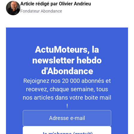
Article rédigé par
Olivier Andrieu
Fondateur Abondance
ActuMoteurs, la
newsletter hebdo
d'Abondance
Rejoignez nos 20 000 abonnés et
recevez, chaque semaine, tous
nos articles dans votre boite mail
!