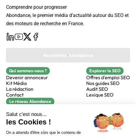
Comprendre pour progresser
Abondance, le premier média d’actualité autour du SEO et
des moteurs de recherche en France.
Newsletter Abondance
Qui sommes-nous ?
Explorer le SEO
Devenir annonceur
Offres d'emploi SEO
Kit Média
Nos guides SEO
La rédaction
Audit SEO
Contact
Lexique SEO
Le réseau Abondance
FormaSEO
Réacteur
alfie formation
Sur LinkedIn
Sur Youtube