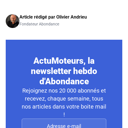
Article rédigé par
Olivier Andrieu
Fondateur Abondance
ActuMoteurs, la
newsletter hebdo
d'Abondance
Rejoignez nos 20 000 abonnés et
recevez, chaque semaine, tous
nos articles dans votre boite mail
!