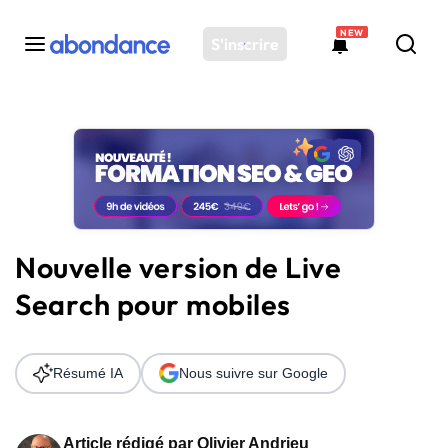
NEW
S'inscrire
Toutes les actus
Actus SEO
Plateforme
Outils
Solutions
Nouvelle version de Live
Ressources
Search pour mobiles
Audit SEO
Résumé IA
Nous suivre sur Google
Article rédigé par
Olivier Andrieu