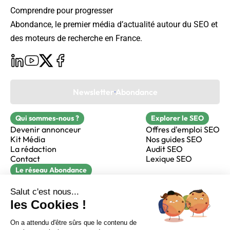
Comprendre pour progresser
Abondance, le premier média d’actualité autour du SEO et
des moteurs de recherche en France.
Newsletter Abondance
Qui sommes-nous ?
Explorer le SEO
Devenir annonceur
Offres d'emploi SEO
Kit Média
Nos guides SEO
La rédaction
Audit SEO
Contact
Lexique SEO
Le réseau Abondance
FormaSEO
Réacteur
alfie formation
Sur LinkedIn
Sur Youtube