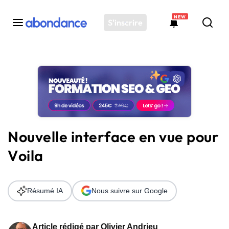
NEW
S'inscrire
Toutes les actus
Actus SEO
Plateforme
Outils
Solutions
Nouvelle interface en vue pour
Ressources
Voila
Audit SEO
Résumé IA
Nous suivre sur Google
Article rédigé par
Olivier Andrieu