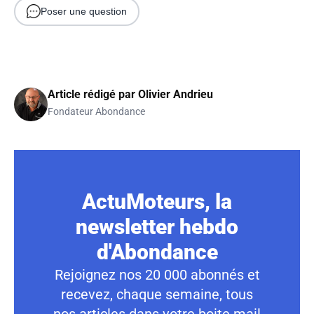
Poser une question
Article rédigé par
Olivier Andrieu
Fondateur Abondance
ActuMoteurs, la
newsletter hebdo
d'Abondance
Rejoignez nos 20 000 abonnés et
recevez, chaque semaine, tous