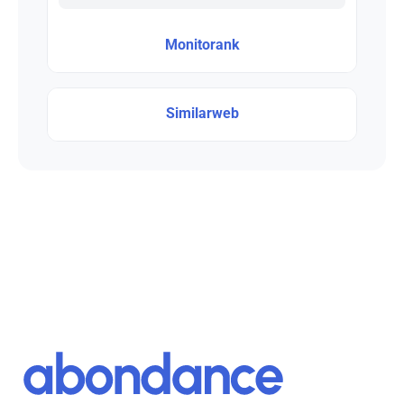
Monitorank
Similarweb