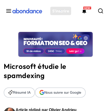
NEW
S'inscrire
Toutes les actus
Actus SEO
Plateforme
Outils
Solutions
Microsoft étudie le
Ressources
spamdexing
Audit SEO
Résumé IA
Nous suivre sur Google
Article rédigé par
Olivier Andrieu