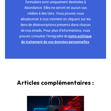
formulaire sont uniquement destinées à
Abondance. Elles ne seront en aucun cas
cédées à des tiers. Vous pouvez vous
désabonner à tout moment en cliquant sur les
liens de désinscriptions présents dans chacun
de nos emails. Pour plus d’informations, vous
pouvez consulter l’intégralité de
notre politique
de traitement de vos données personnelles
.
Articles complémentaires :