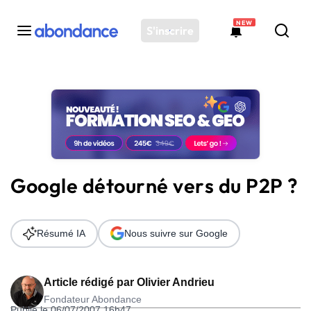
NEW
S'inscrire
Toutes les actus
Actus SEO
Plateforme
Outils
Solutions
Google détourné vers du P2P ?
Ressources
Audit SEO
Résumé IA
Nous suivre sur Google
Article rédigé par
Olivier Andrieu
Fondateur Abondance
Publié le 06/07/2007 16h47