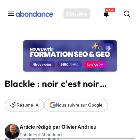
NEW
S'inscrire
Toutes les actus
Actus SEO
Plateforme
Outils
Solutions
Blackle : noir c’est noir…
Ressources
Audit SEO
Résumé IA
Nous suivre sur Google
Article rédigé par
Olivier Andrieu
Fondateur Abondance
Publié le 15/08/2007 08h55