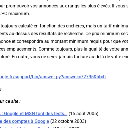
our promouvoir vos annonces aux rangs les plus élevés. Il vous s
e CPC maximum.
 toujours calculé en fonction des enchères, mais un tarif minim
nts au-dessus des résultats de recherche. Ce prix minimum sera
nnonce et correspondra au montant minimum requis pour que vo
 ces emplacements. Comme toujours, plus la qualité de votre ann
turé. En outre, vous ne serez jamais facturé au-delà de votre e
oogle.fr/support/bin/answer.py?answer=72795&hl=fr
e
r ce site :
 : Google et MSN font des tests...
(15 août 2005)
e des comptes à Google
(22 octobre 2003)