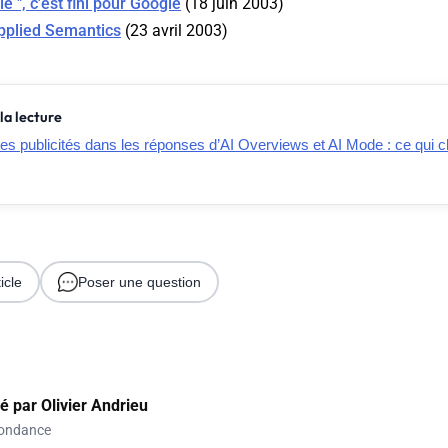
e ", c'est fini pour Google
(18 juin 2003)
pplied Semantics
(23 avril 2003)
la lecture
es publicités dans les réponses d’AI Overviews et AI Mode : ce qui 
icle
Poser une question
gé par
Olivier Andrieu
ondance