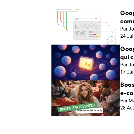
Goog
comm
Par Jo
24 Jui
Goog
qui 
Par Jo
17 Ju
Boos
e-c
Par Ma
28 Ao