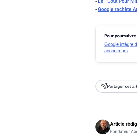
-
Le " Coût Pour Mill
-
Google rachète A
Pour poursuivre 
Google intègre d
annonceurs
Partager cet art
Article rédi
Fondateur Ab