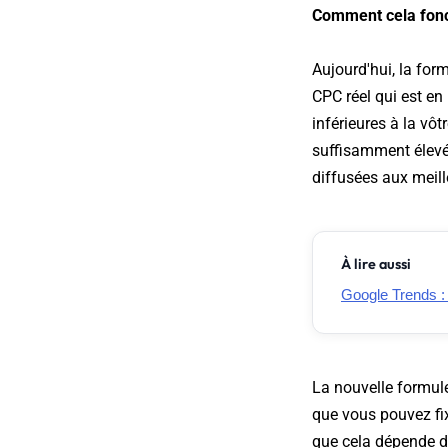
Comment cela fonc
Aujourd'hui, la for
CPC réel qui est en
inférieures à la vô
suffisamment élevée
diffusées aux meil
À lire aussi
Google Trends :
La nouvelle formul
que vous pouvez fi
que cela dépende d