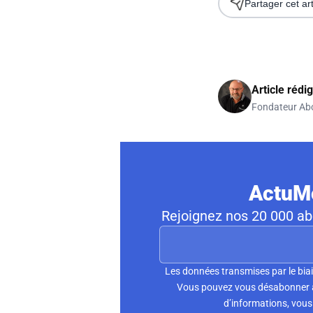
Partager cet art
Article rédi
Fondateur Ab
ActuMo
Rejoignez nos 20 000 abo
Les données transmises par le biai
Vous pouvez vous désabonner à 
d’informations, vous 