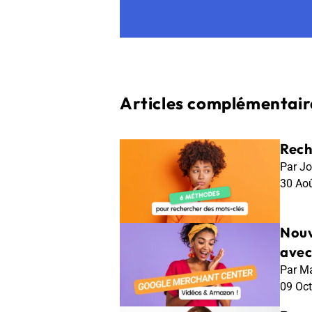
Articles complémentaire
Rech
Par Jo
30 Ao
Nouv
ave
Par Ma
09 Oc