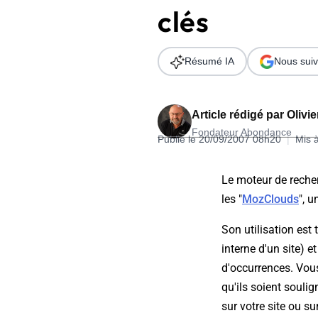
clés
Wordpress
Télécharger l'Ebook
Shopify
Résumé IA
Nous suiv
PrestaShop
Article rédigé par
Olivi
Fondateur Abondance
Publié le 20/09/2007 08h20
|
Mis 
Formation SEO & GEO - Edition
Le moteur de rech
244.30€ HT au lieu de 349€ pendant 1 mois !
les "
MozClouds
", u
Je découvre !
Son utilisation est
interne d'un site) e
d'occurrences. Vous 
qu'ils soient soulig
sur votre site ou s