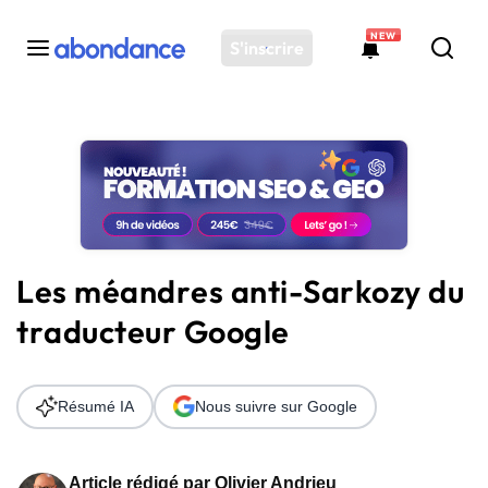
NEW
S'inscrire
Toutes les actus
Actus SEO
Plateforme
Outils
Solutions
Les méandres anti-Sarkozy du
Ressources
traducteur Google
Audit SEO
Résumé IA
Nous suivre sur Google
Article rédigé par
Olivier Andrieu