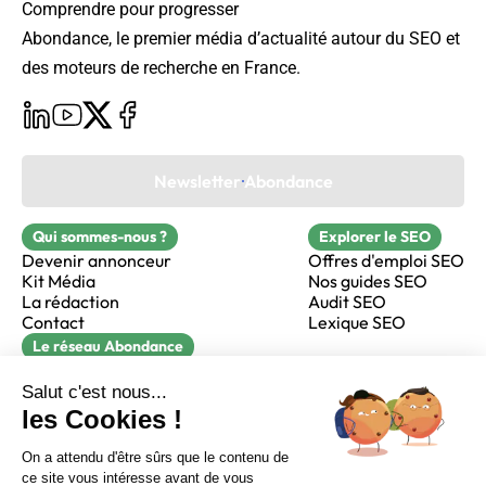
Comprendre pour progresser
Abondance, le premier média d’actualité autour du SEO et
des moteurs de recherche en France.
Newsletter Abondance
Qui sommes-nous ?
Explorer le SEO
Devenir annonceur
Offres d'emploi SEO
Kit Média
Nos guides SEO
La rédaction
Audit SEO
Contact
Lexique SEO
Le réseau Abondance
FormaSEO
Réacteur
alfie formation
Sur LinkedIn
Sur Youtube