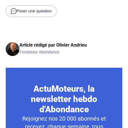
Poser une question
Article rédigé par
Olivier Andrieu
Fondateur Abondance
ActuMoteurs, la
newsletter hebdo
d'Abondance
Rejoignez nos 20 000 abonnés et
recevez, chaque semaine, tous