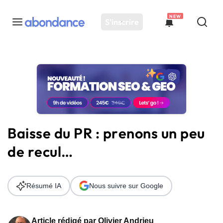
NEW
S'inscrire
Toutes les actus
Actus SEO
Plateforme
Outils
Solutions
Baisse du PR : prenons un peu
Ressources
de recul…
Audit SEO
Résumé IA
Nous suivre sur Google
Article rédigé par
Olivier Andrieu