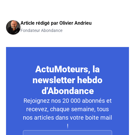
Article rédigé par
Olivier Andrieu
Fondateur Abondance
ActuMoteurs, la
newsletter hebdo
d'Abondance
Rejoignez nos 20 000 abonnés et
recevez, chaque semaine, tous
nos articles dans votre boite mail
!