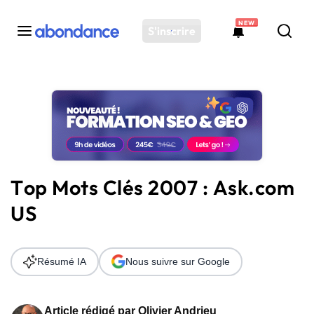
NEW
S'inscrire
Toutes les actus
Actus SEO
Plateforme
Outils
Solutions
Top Mots Clés 2007 : Ask.com
Ressources
US
Audit SEO
Résumé IA
Nous suivre sur Google
Article rédigé par
Olivier Andrieu