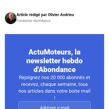
Article rédigé par
Olivier Andrieu
Fondateur Abondance
ActuMoteurs, la
newsletter hebdo
d'Abondance
Rejoignez nos 20 000 abonnés et
recevez, chaque semaine, tous
nos articles dans votre boite mail
!