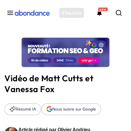
NEW
S'inscrire
Toutes les actus
Actus SEO
Plateforme
Outils
Solutions
Vidéo de Matt Cutts et
Ressources
Vanessa Fox
Audit SEO
Résumé IA
Nous suivre sur Google
Article rédigé par
Olivier Andrieu