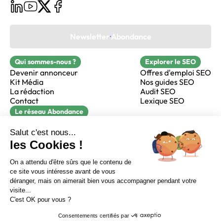
Newsletter Abondance
Qui sommes-nous ?
Explorer le SEO
Devenir annonceur
Offres d'emploi SEO
Kit Média
Nos guides SEO
La rédaction
Audit SEO
Contact
Lexique SEO
Le réseau Abondance
FormaSEO
Réacteur
alfie formation
Sur LinkedIn
Sur Youtube
Sur X
Sur Facebook
Crédits
Mentions légales
Newsletter Abondance
CGV