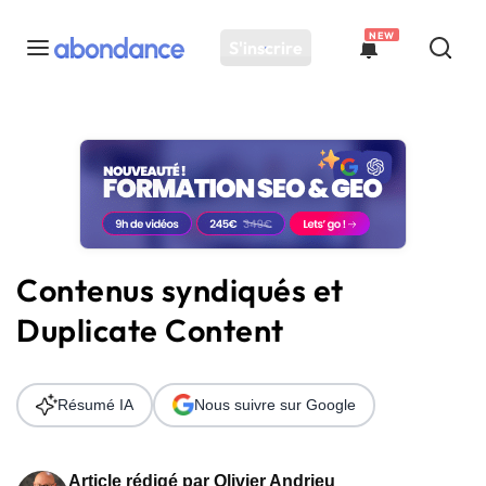
NEW
S'inscrire
Toutes les actus
Actus SEO
Plateforme
Outils
Solutions
Contenus syndiqués et
Ressources
Duplicate Content
Audit SEO
Résumé IA
Nous suivre sur Google
Article rédigé par
Olivier Andrieu