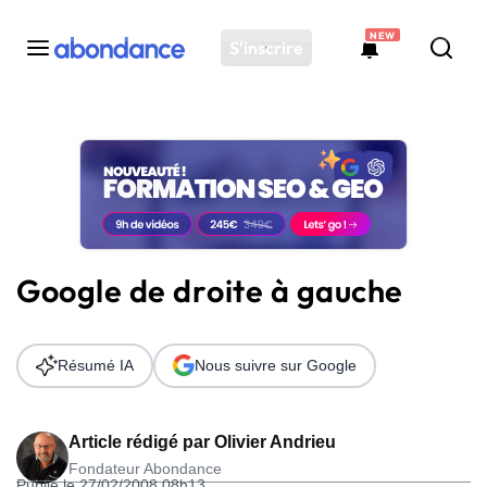
NEW
S'inscrire
Toutes les actus
Actus SEO
Plateforme
Outils
Solutions
Google de droite à gauche
Ressources
Audit SEO
Résumé IA
Nous suivre sur Google
Article rédigé par
Olivier Andrieu
Fondateur Abondance
Publié le 27/02/2008 08h13