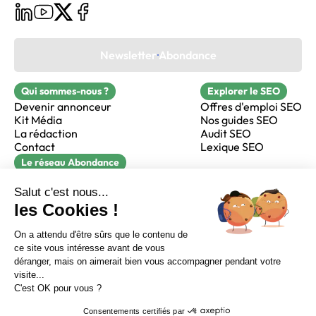
Newsletter Abondance
Qui sommes-nous ?
Explorer le SEO
Devenir annonceur
Offres d'emploi SEO
Kit Média
Nos guides SEO
La rédaction
Audit SEO
Contact
Lexique SEO
Le réseau Abondance
FormaSEO
Réacteur
alfie formation
Sur LinkedIn
Sur Youtube
Sur X
Sur Facebook
Crédits
Mentions légales
Newsletter Abondance
CGV