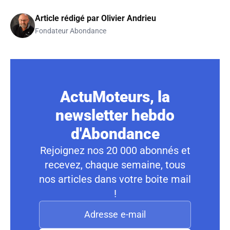
Article rédigé par
Olivier Andrieu
Fondateur Abondance
ActuMoteurs, la
newsletter hebdo
d'Abondance
Rejoignez nos 20 000 abonnés et
recevez, chaque semaine, tous
nos articles dans votre boite mail
!