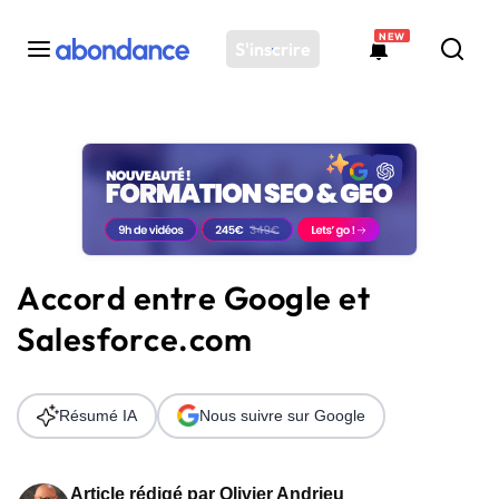
NEW
S'inscrire
Toutes les actus
Actus SEO
Plateforme
Outils
Solutions
Accord entre Google et
Ressources
Salesforce.com
Audit SEO
Résumé IA
Nous suivre sur Google
Article rédigé par
Olivier Andrieu