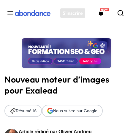
NEW
S'inscrire
Toutes les actus
Actus SEO
Plateforme
Outils
Solutions
Nouveau moteur d’images
Ressources
pour Exalead
Audit SEO
Résumé IA
Nous suivre sur Google
Article rédigé par
Olivier Andrieu