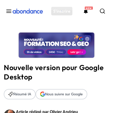
NEW
S'inscrire
Toutes les actus
Actus SEO
Plateforme
Outils
Solutions
Nouvelle version pour Google
Ressources
Desktop
Audit SEO
Résumé IA
Nous suivre sur Google
Article rédigé par
Olivier Andrieu