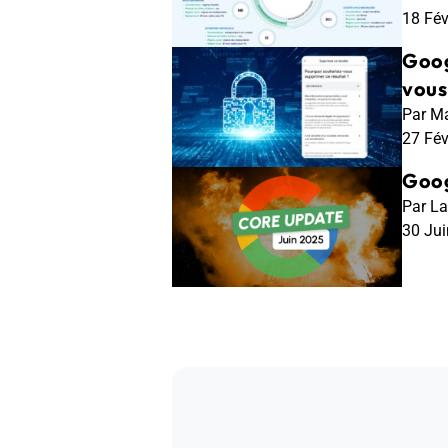
18 Fé
Goog
vous
Par Ma
27 Fé
Goog
Par La
30 Ju