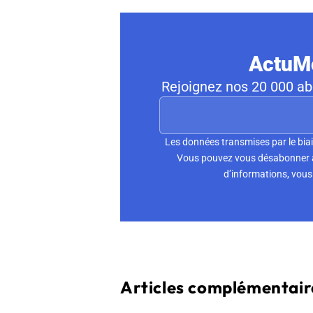
ActuMo
Rejoignez nos 20 000 abo
Les données transmises par le biai
Vous pouvez vous désabonner à 
d’informations, vous 
Articles complémentaire