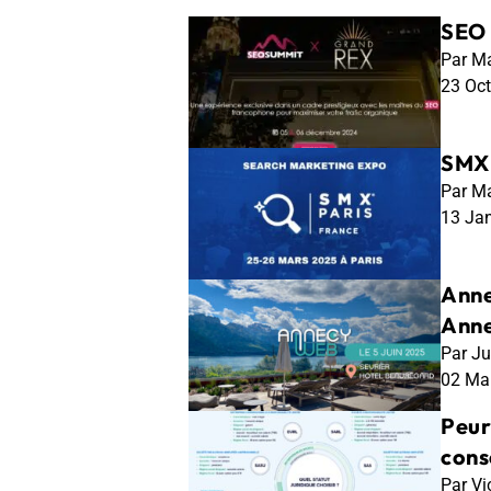
SEO 
Par Ma
23 Oc
SMX 
Par Ma
13 Ja
Anne
Ann
Par Ju
02 Ma
Peur
conse
Par Vi