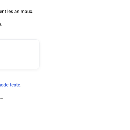
sent les animaux.
s.
mode texte
.
..