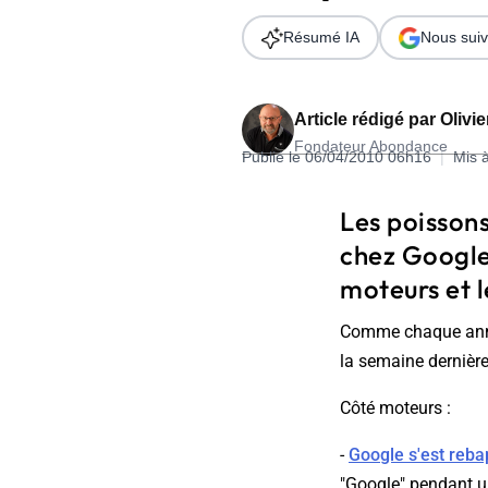
Wordpress
Télécharger l'Ebook
Résumé IA
Nous suiv
Shopify
PrestaShop
Article rédigé par
Olivi
Fondateur Abondance
Publié le 06/04/2010 06h16
|
Mis 
Les poisson
chez Google
Formation SEO & GEO - Edition
moteurs et l
244.30€ HT au lieu de 349€ pendant 1 mois !
Comme chaque année,
Je découvre !
la semaine dernière
Côté moteurs :
-
Google s'est reba
"Google" pendant u