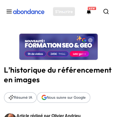
NEW
S'inscrire
Toutes les actus
Actus SEO
Plateforme
Outils
Solutions
L’historique du référencement
Ressources
en images
Audit SEO
Résumé IA
Nous suivre sur Google
Article rédigé par
Olivier Andrieu