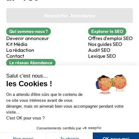
Newsletter Abondance
Qui sommes-nous ?
Explorer le SEO
Devenir annonceur
Offres d'emploi SEO
Kit Média
Nos guides SEO
La rédaction
Audit SEO
Contact
Lexique SEO
Le réseau Abondance
FormaSEO
Réacteur
alfie formation
Sur LinkedIn
Sur Youtube
Sur X
Sur Facebook
Crédits
Mentions légales
Newsletter Abondance
CGV
Confidentialité