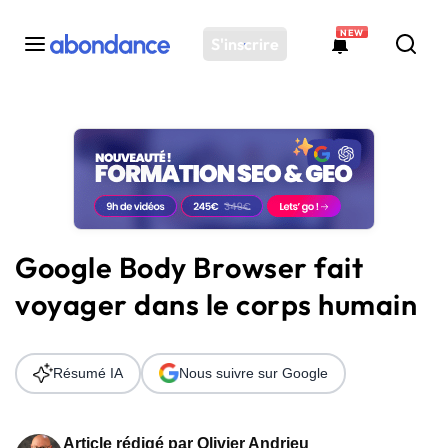
NEW
S'inscrire
Toutes les actus
Actus SEO
Plateforme
Outils
Solutions
Google Body Browser fait
Ressources
voyager dans le corps humain
Audit SEO
Résumé IA
Nous suivre sur Google
Article rédigé par
Olivier Andrieu