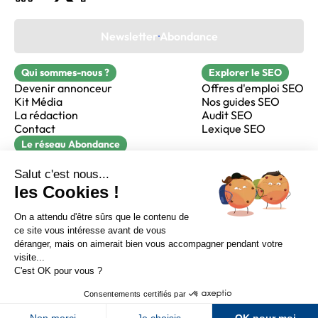
Newsletter Abondance
Qui sommes-nous ?
Explorer le SEO
Devenir annonceur
Offres d'emploi SEO
Kit Média
Nos guides SEO
La rédaction
Audit SEO
Contact
Lexique SEO
Le réseau Abondance
FormaSEO
Réacteur
alfie formation
Sur LinkedIn
Sur Youtube
Sur X
Sur Facebook
Crédits
Mentions légales
Newsletter Abondance
CGV
Confidentialité