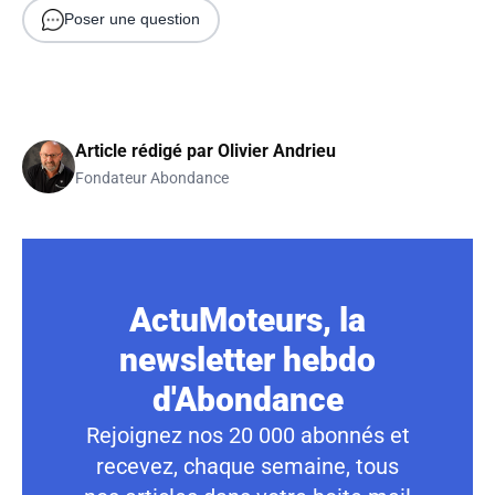
Poser une question
Article rédigé par
Olivier Andrieu
Fondateur Abondance
ActuMoteurs, la
newsletter hebdo
d'Abondance
Rejoignez nos 20 000 abonnés et
recevez, chaque semaine, tous