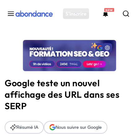
NEW
S'inscrire
Toutes les actus
Actus SEO
Plateforme
Outils
Solutions
Google teste un nouvel
Ressources
affichage des URL dans ses
Audit SEO
SERP
Résumé IA
Nous suivre sur Google