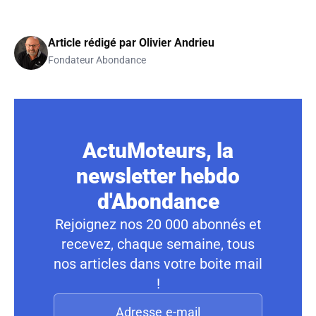
Article rédigé par
Olivier Andrieu
Fondateur Abondance
ActuMoteurs, la
newsletter hebdo
d'Abondance
Rejoignez nos 20 000 abonnés et
recevez, chaque semaine, tous
nos articles dans votre boite mail
!