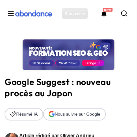
NEW
S'inscrire
Toutes les actus
Actus SEO
Plateforme
Outils
Solutions
Google Suggest : nouveau
Ressources
procès au Japon
Audit SEO
Résumé IA
Nous suivre sur Google
Article rédigé par
Olivier Andrieu