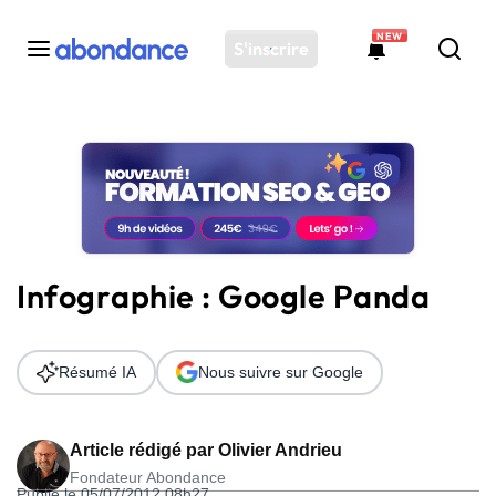
NEW
S'inscrire
Toutes les actus
Actus SEO
Plateforme
Outils
Solutions
Infographie : Google Panda
Ressources
Audit SEO
Résumé IA
Nous suivre sur Google
Article rédigé par
Olivier Andrieu
Fondateur Abondance
Publié le 05/07/2012 08h27