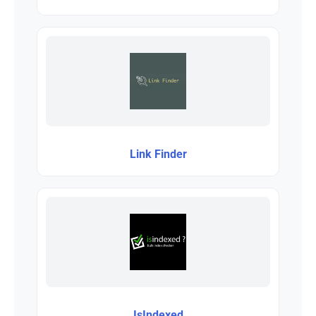
Link Finder
IsIndexed