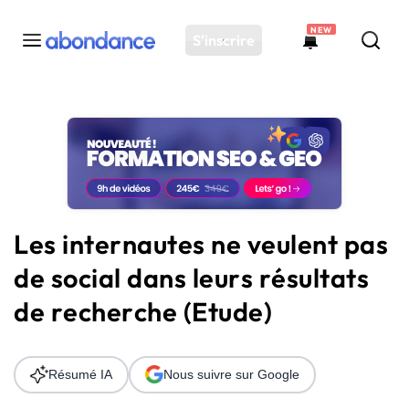
NEW
S'inscrire
Toutes les actus
Actus SEO
Plateforme
Outils
Solutions
Les internautes ne veulent pas
Ressources
de social dans leurs résultats
Audit SEO
de recherche (Etude)
Résumé IA
Nous suivre sur Google