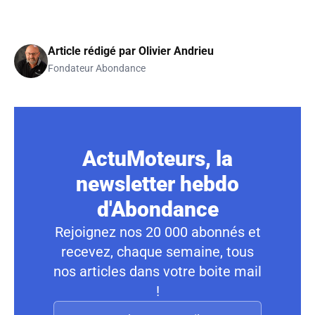
Article rédigé par
Olivier Andrieu
Fondateur Abondance
ActuMoteurs, la
newsletter hebdo
d'Abondance
Rejoignez nos 20 000 abonnés et
recevez, chaque semaine, tous
nos articles dans votre boite mail
!