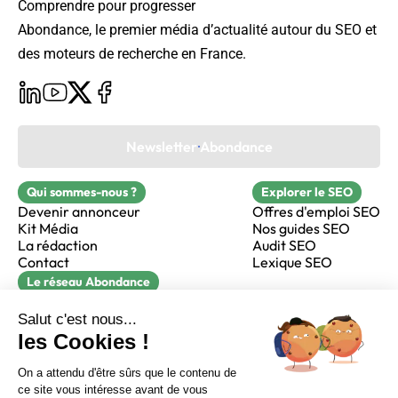
Comprendre pour progresser
Abondance, le premier média d’actualité autour du SEO et
des moteurs de recherche en France.
Newsletter Abondance
Qui sommes-nous ?
Explorer le SEO
Devenir annonceur
Offres d'emploi SEO
Kit Média
Nos guides SEO
La rédaction
Audit SEO
Contact
Lexique SEO
Le réseau Abondance
FormaSEO
Réacteur
alfie formation
Sur LinkedIn
Sur Youtube