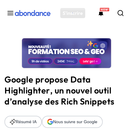
NEW
S'inscrire
Toutes les actus
Actus SEO
Plateforme
Outils
Solutions
Google propose Data
Ressources
Highlighter, un nouvel outil
Audit SEO
d’analyse des Rich Snippets
Résumé IA
Nous suivre sur Google