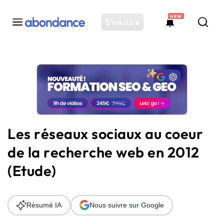
NEW
S'inscrire
Toutes les actus
Actus SEO
Plateforme
Outils
Solutions
Les réseaux sociaux au coeur
Ressources
de la recherche web en 2012
Audit SEO
(Etude)
Résumé IA
Nous suivre sur Google