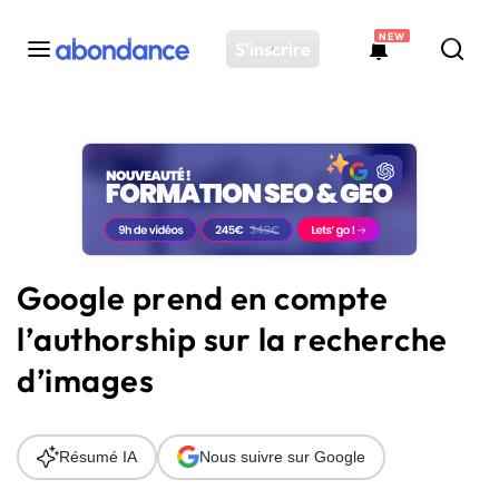
NEW
S'inscrire
Toutes les actus
Actus SEO
Plateforme
Outils
Solutions
Google prend en compte
Ressources
l’authorship sur la recherche
Audit SEO
d’images
Résumé IA
Nous suivre sur Google