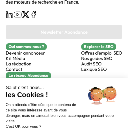
des moteurs de recherche en France.
Newsletter Abondance
Qui sommes-nous ?
Explorer le SEO
Devenir annonceur
Offres d'emploi SEO
Kit Média
Nos guides SEO
La rédaction
Audit SEO
Contact
Lexique SEO
Le réseau Abondance
FormaSEO
Réacteur
alfie formation
Sur LinkedIn
Sur Youtube
Sur X
Sur Facebook
Crédits