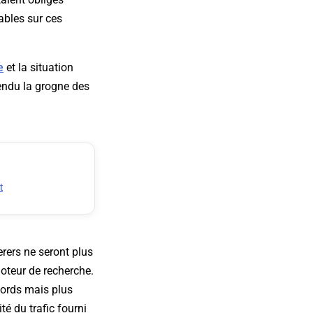
ables sur ces
e
et la situation
endu la grogne des
t
erers ne seront plus
moteur de recherche.
words mais plus
té du trafic fourni