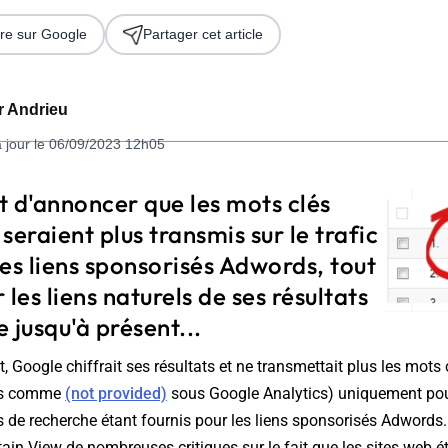
re sur Google
Partager cet article
er Andrieu
à jour le 06/09/2023 12h05
t d'annoncer que les mots clés
 seraient plus transmis sur le trafic
 2026
es liens sponsorisés Adwords, tout
es liens naturels de ses résultats
 jusqu'à présent...
Google chiffrait ses résultats et ne transmettait plus les mots cl
vés comme
(not provided)
sous Google Analytics) uniquement pour
s de recherche étant fournis pour les liens sponsorisés Adwords.
ain View de nombreuses critiques sur le fait que les sites web é