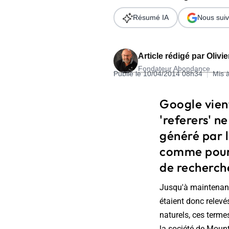
Wordpress
Télécharger l'Ebook
Résumé IA
Nous suiv
Shopify
PrestaShop
Article rédigé par
Olivi
Fondateur Abondance
Publié le 10/04/2014 08h34
|
Mis 
Google vien
'referers' ne
Formation SEO & GEO - Edition
généré par l
244.30€ HT au lieu de 349€ pendant 1 mois !
comme pour l
Je découvre !
de recherche
Jusqu'à maintenant, 
étaient donc rele
naturels, ces terme
la société de Mount