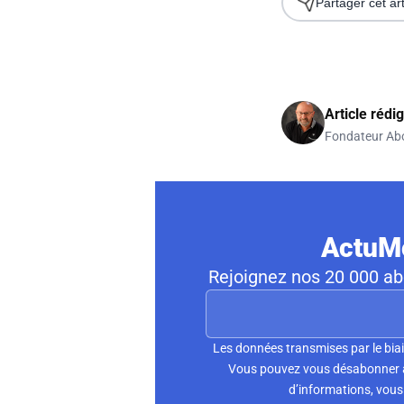
Partager cet art
Article rédi
Fondateur Ab
ActuMo
Rejoignez nos 20 000 abo
Les données transmises par le biai
Vous pouvez vous désabonner à 
d’informations, vous 