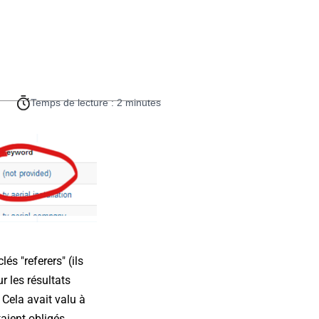
Temps de lecture : 2 minutes
és "referers" (ils
 les résultats
 Cela avait valu à
taient obligés