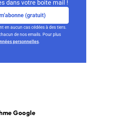
s dans votre boite mail !
m'abonne (gratuit)
nt en aucun cas cédées à des tiers.
chacun de nos emails. Pour plus
onnées personnelles
.
ithme Google