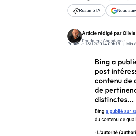
Wordpress
Télécharger l'Ebook
Résumé IA
Nous suiv
Shopify
PrestaShop
Article rédigé par
Olivi
Fondateur Abondance
Publié le 18/12/2014 09h19
|
Mis 
Bing a publ
post intéres
Formation SEO & GEO - Edition
contenu de q
244.30€ HT au lieu de 349€ pendant 1 mois !
de pertinenc
Je découvre !
distinctes...
Bing
a publié sur 
du contenu de quali
-
L'autorité (authori