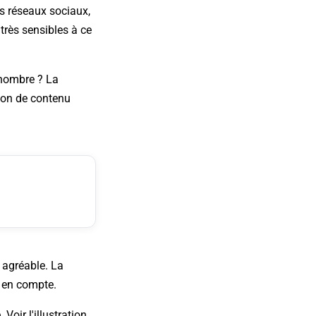
es réseaux sociaux,
 très sensibles à ce
d nombre ? La
ion de contenu
e agréable. La
e en compte.
Voir l'illustration