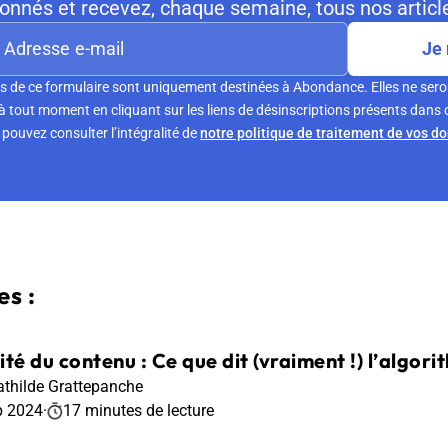
nnés et recevez, chaque semaine, tous nos article
Je 
s de ce formulaire sont uniquement destinées à Abondance. Elles ne sero
tout moment en cliquant sur les liens de désinscriptions présents dans 
pouvez consulter l’intégralité de
notre politique de traitement de vos d
s :
ité du contenu : Ce que dit (vraiment !) l’algor
thilde Grattepanche
p 2024
·
17 minutes de lecture