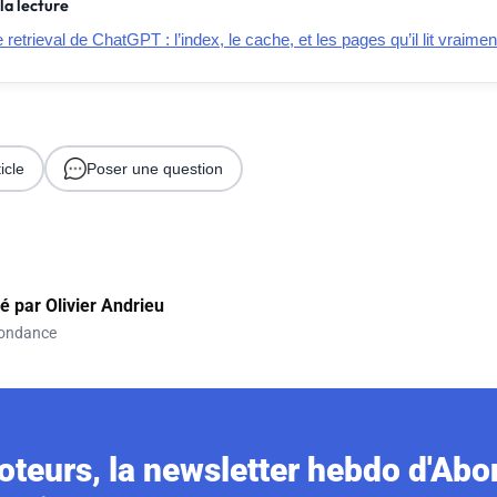
la lecture
retrieval de ChatGPT : l’index, le cache, et les pages qu’il lit vraimen
icle
Poser une question
gé par
Olivier Andrieu
ondance
teurs, la newsletter hebdo d'Ab