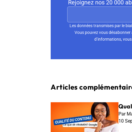
Rejoignez nos 20 000 abo
Les données transmises par le biai
Vous pouvez vous désabonner à 
d’informations, vous 
Articles complémentaire
Qual
Par Ma
10 Se