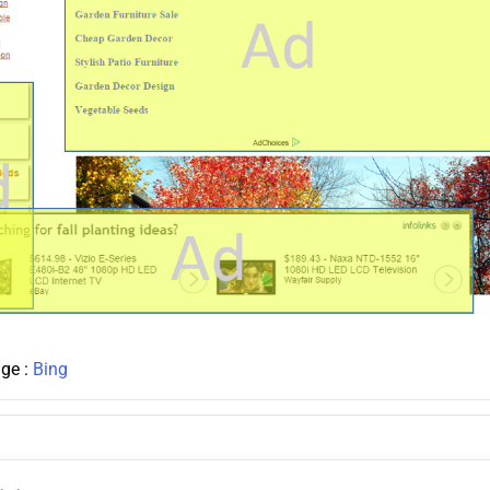
age :
Bing