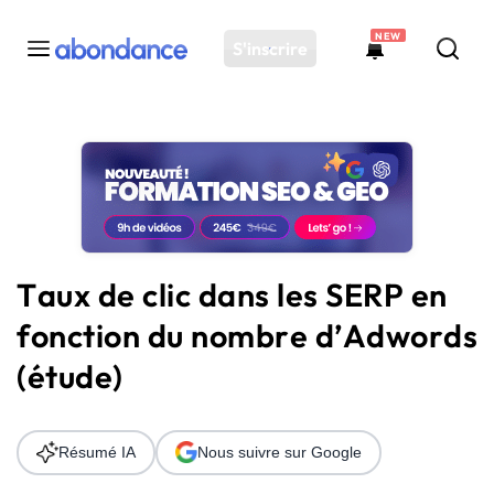
NEW
S'inscrire
Toutes les actus
Actus SEO
Plateforme
Outils
Solutions
Taux de clic dans les SERP en
Ressources
fonction du nombre d’Adwords
Audit SEO
(étude)
Résumé IA
Nous suivre sur Google