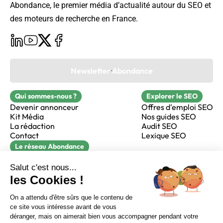
Abondance, le premier média d’actualité autour du SEO et
des moteurs de recherche en France.
Newsletter Abondance
Qui sommes-nous ?
Explorer le SEO
Devenir annonceur
Offres d'emploi SEO
Kit Média
Nos guides SEO
La rédaction
Audit SEO
Contact
Lexique SEO
Le réseau Abondance
FormaSEO
Réacteur
alfie formation
Sur LinkedIn
Sur Youtube
Sur X
Sur Facebook