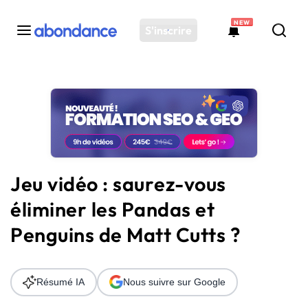
NEW
S'inscrire
Toutes les actus
Actus SEO
Plateforme
Outils
Solutions
Jeu vidéo : saurez-vous
Ressources
éliminer les Pandas et
Audit SEO
Penguins de Matt Cutts ?
Résumé IA
Nous suivre sur Google