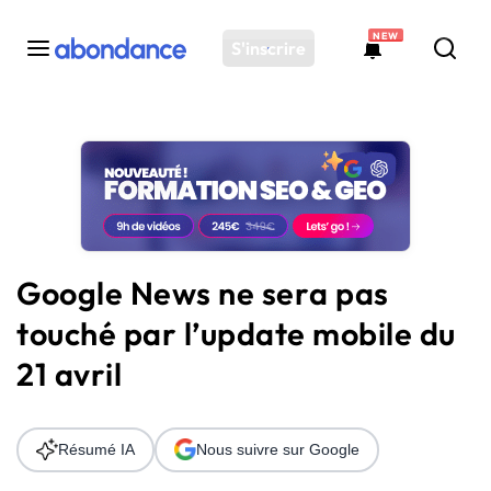
NEW
S'inscrire
Toutes les actus
Actus SEO
Plateforme
Outils
Solutions
Google News ne sera pas
Ressources
touché par l’update mobile du
Audit SEO
21 avril
Résumé IA
Nous suivre sur Google