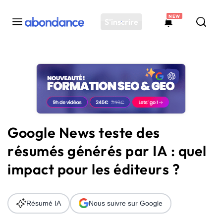
NEW
S'inscrire
Toutes les actus
Actus SEO
Plateforme
Outils
Solutions
Google News teste des
Ressources
résumés générés par IA : quel
Audit SEO
impact pour les éditeurs ?
Résumé IA
Nous suivre sur Google