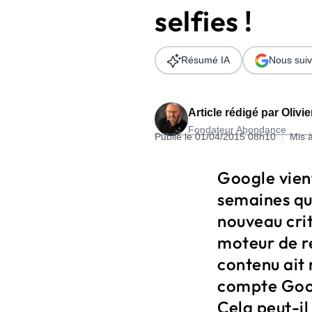
selfies !
Wordpress
Télécharger l'Ebook
Shopify
Résumé IA
Nous suiv
PrestaShop
Article rédigé par
Olivi
Fondateur Abondance
Publié le 01/04/2015 08h10
|
Mis 
Formation SEO & GEO - Edition
Google vient
244.30€ HT au lieu de 349€ pendant 1 mois !
semaines qu
Je découvre !
nouveau cri
moteur de re
contenu ait 
compte Goog
Cela peut-il