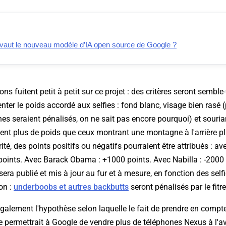
aut le nouveau modèle d’IA open source de Google ?
s fuitent petit à petit sur ce projet : des critères seront semble-t
er le poids accordé aux selfies : fond blanc, visage bien rasé 
s seraient pénalisés, on ne sait pas encore pourquoi) et souriant
ent plus de poids que ceux montrant une montagne à l'arrière plan
ité, des points positifs ou négatifs pourraient être attribués : a
points. Avec Barack Obama : +1000 points. Avec Nabilla : -2000 
era publié et mis à jour au fur et à mesure, en fonction des selfi
on :
underboobs et autres backbutts
seront pénalisés par le fitr
galement l'hypothèse selon laquelle le fait de prendre en compt
e permettrait à Google de vendre plus de téléphones Nexus à l'aven