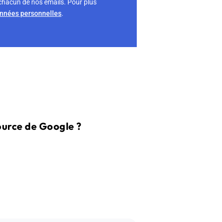
chacun de nos emails. Pour plus
onnées personnelles
.
ource de Google ?