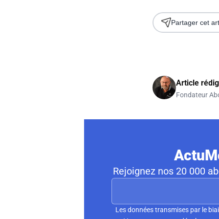
Partager cet art
Article rédi
Fondateur Ab
ActuMo
Rejoignez nos 20 000 abo
Les données transmises par le biai