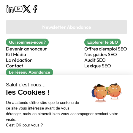
Newsletter Abondance
Qui sommes-nous ?
Explorer le SEO
Devenir annonceur
Offres d'emploi SEO
Kit Média
Nos guides SEO
La rédaction
Audit SEO
Contact
Lexique SEO
Le réseau Abondance
FormaSEO
Réacteur
alfie formation
Sur LinkedIn
Sur Youtube
Sur X
Sur Facebook
Crédits
Mentions légales
Newsletter Abondance