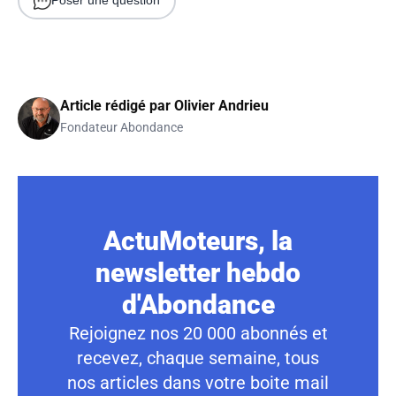
Poser une question
Article rédigé par
Olivier Andrieu
Fondateur Abondance
ActuMoteurs, la
newsletter hebdo
d'Abondance
Rejoignez nos 20 000 abonnés et
recevez, chaque semaine, tous
nos articles dans votre boite mail