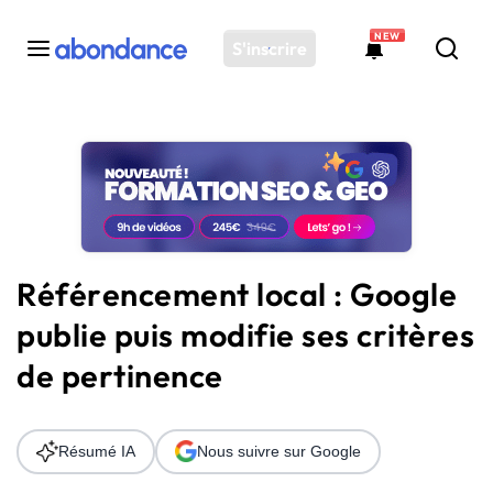
NEW
S'inscrire
Toutes les actus
Actus SEO
Plateforme
Outils
Solutions
Référencement local : Google
Ressources
publie puis modifie ses critères
Audit SEO
de pertinence
Résumé IA
Nous suivre sur Google