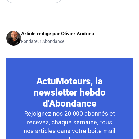
Article rédigé par
Olivier Andrieu
Fondateur Abondance
ActuMoteurs, la
newsletter hebdo
d'Abondance
Rejoignez nos 20 000 abonnés et
recevez, chaque semaine, tous
nos articles dans votre boite mail