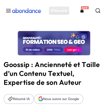
NEW
S'inscrire
Toutes les actus
Actus SEO
Plateforme
Outils
Solutions
Goossip : Ancienneté et Taille
Ressources
d’un Contenu Textuel,
Audit SEO
Expertise de son Auteur
Résumé IA
Nous suivre sur Google