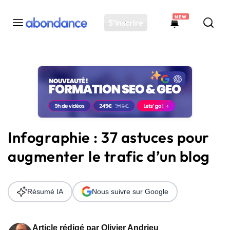
NEW
S'inscrire
Toutes les actus
Actus SEO
Plateforme
Outils
Solutions
Infographie : 37 astuces pour
Ressources
augmenter le trafic d’un blog
Audit SEO
Résumé IA
Nous suivre sur Google
Article rédigé par
Olivier Andrieu