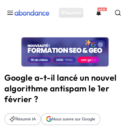
NEW
S'inscrire
Toutes les actus
Actus SEO
Plateforme
Outils
Solutions
Google a-t-il lancé un nouvel
Ressources
algorithme antispam le 1er
Audit SEO
février ?
Résumé IA
Nous suivre sur Google