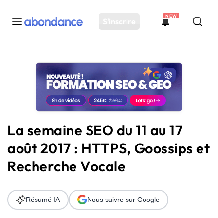
NEW
S'inscrire
Toutes les actus
Actus SEO
Plateforme
Outils
Solutions
La semaine SEO du 11 au 17
Ressources
août 2017 : HTTPS, Goossips et
Audit SEO
Recherche Vocale
Résumé IA
Nous suivre sur Google