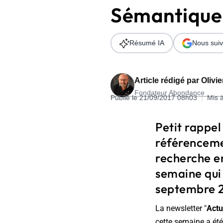
Sémantique,
Wordpress
Télécharger l'Ebook
Shopify
Résumé IA
Nous suiv
PrestaShop
Article rédigé par
Olivi
Fondateur Abondance
Publié le 21/09/2017 08h03
|
Mis 
Formation SEO & GEO - Edition
Petit rappel
244.30€ HT au lieu de 349€ pendant 1 mois !
référenceme
Je découvre !
recherche e
semaine qui 
septembre 2
La newsletter "
Actu
cette semaine a été