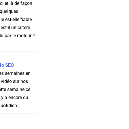
i et là de façon
 quelques
 est-elle fiable
t-il un critère
lu par le moteur ?
déo SEO
ues semaines en
 vidéo sur nos
cette semaine ce
l y a encore du
quotidien...