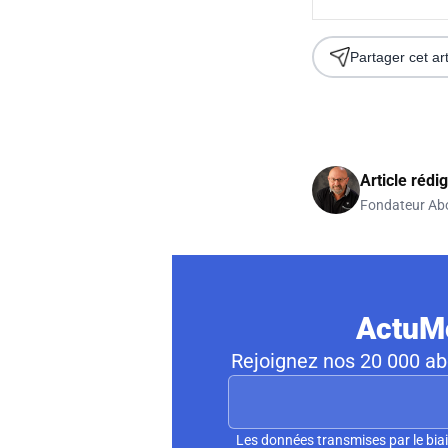
Partager cet art
Article rédi
Fondateur Ab
ActuMo
Rejoignez nos 20 000 abo
Les données transmises par le biai