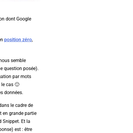
çon dont Google
en
position zéro
,
 nous semble
de question posée).
gation par mots
 le cas 🙂
es données.
dans le cadre de
t en grande partie
d Snippet. Et la
onse) est : être