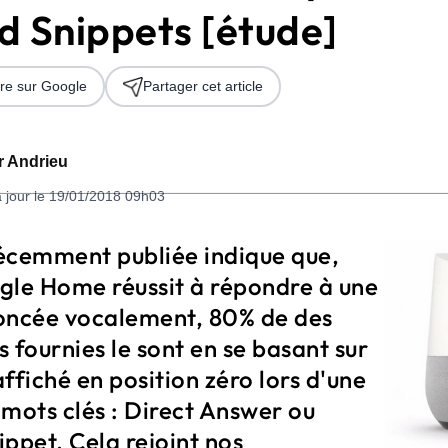
d Snippets [étude]
re sur Google
Partager cet article
er Andrieu
à jour le 19/01/2018 09h03
 2026
écemment publiée indique que,
gle Home réussit à répondre à une
oncée vocalement, 80% de des
 fournies le sont en se basant sur
ffiché en position zéro lors d'une
mots clés : Direct Answer ou
ppet. Cela rejoint nos