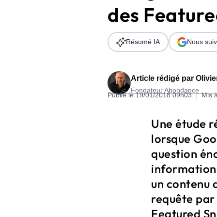
des Feature
Wordpress
Télécharger l'Ebook
Shopify
Résumé IA
Nous suiv
PrestaShop
Article rédigé par
Olivi
Fondateur Abondance
Publié le 19/01/2018 09h03
|
Mis 
Formation SEO & GEO - Edition
Une étude r
244.30€ HT au lieu de 349€ pendant 1 mois !
lorsque Goo
Je découvre !
question én
informations
un contenu a
requête par 
Featured Sni