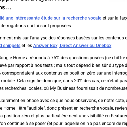
s...
lié une intéressante étude sur la recherche vocale
et sur la fa
terrogations qui lui sont proposées.
mment mis sur l'analyse des réponses basées sur les contenus 
d snippets
et les
Answer Box, Direct Answer ou Onebox
.
 Google Home a répondu à 75% des questions posées (ce chiffre
vé par rapport à nos tests ; mais tout dépend bien sûr du type 
% correspondaient aux contenus en position zéro sur une interro
 mobile. Cela signifie donc que, dans 20% des cas, ce n'était pas
 recherches locales, où My Business fournissait de nombreus
clairement en phase avec ce que nous observons, de notre côté, 
e Home : être "audible", donc présent en recherche vocale, revien
la position zéro et plus particulièrement une visibilité en Feature
on continue à se poser (et pour laquelle on n'a pas encore de rép