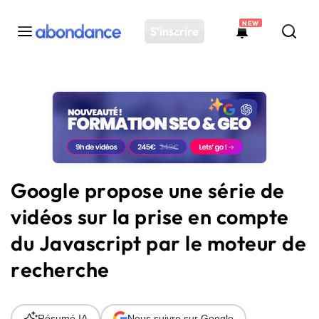
NEW
S'inscrire
Toutes les actus
Actus SEO
Plateforme
Outils
Solutions
Google propose une série de
Ressources
vidéos sur la prise en compte
Audit SEO
du Javascript par le moteur de
recherche
Résumé IA
Nous suivre sur Google