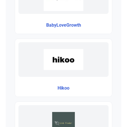
BabyLoveGrowth
Hikoo