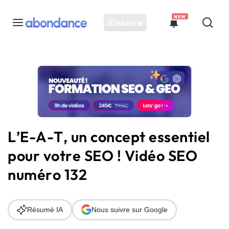
NEW
S'inscrire
Toutes les actus
Actus SEO
Plateforme
Outils
Solutions
L’E-A-T, un concept essentiel
Ressources
pour votre SEO ! Vidéo SEO
Audit SEO
numéro 132
Résumé IA
Nous suivre sur Google