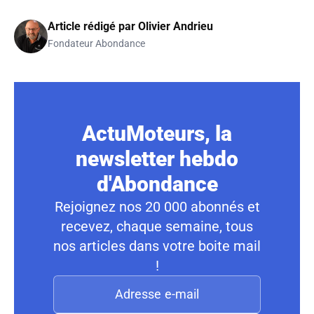
Article rédigé par
Olivier Andrieu
Fondateur Abondance
ActuMoteurs, la
newsletter hebdo
d'Abondance
Rejoignez nos 20 000 abonnés et
recevez, chaque semaine, tous
nos articles dans votre boite mail
!