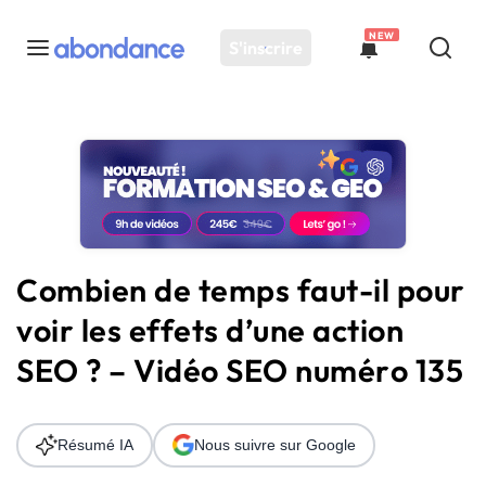
NEW
S'inscrire
Toutes les actus
Actus SEO
Plateforme
Outils
Solutions
Combien de temps faut-il pour
Ressources
voir les effets d’une action
Audit SEO
SEO ? – Vidéo SEO numéro 135
Résumé IA
Nous suivre sur Google