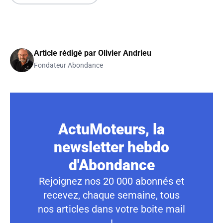
Article rédigé par
Olivier Andrieu
Fondateur Abondance
ActuMoteurs, la
newsletter hebdo
d'Abondance
Rejoignez nos 20 000 abonnés et
recevez, chaque semaine, tous
nos articles dans votre boite mail
!