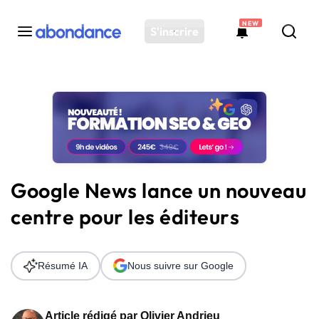
NEW
S'inscrire
Toutes les actus
Actus SEO
Plateforme
Outils
Solutions
Google News lance un nouveau
Ressources
centre pour les éditeurs
Audit SEO
Résumé IA
Nous suivre sur Google
Article rédigé par
Olivier Andrieu