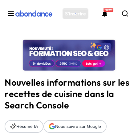
NEW
S'inscrire
Toutes les actus
Actus SEO
Plateforme
Outils
Solutions
Nouvelles informations sur les
Ressources
recettes de cuisine dans la
Audit SEO
Search Console
Résumé IA
Nous suivre sur Google