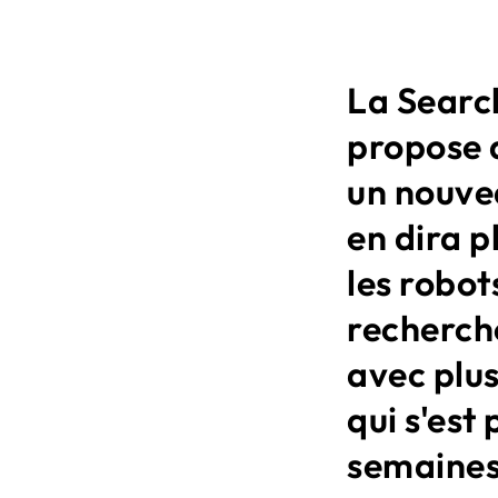
La Searc
propose 
un nouve
en dira p
les robot
recherche
avec plus
qui s'est
semaines