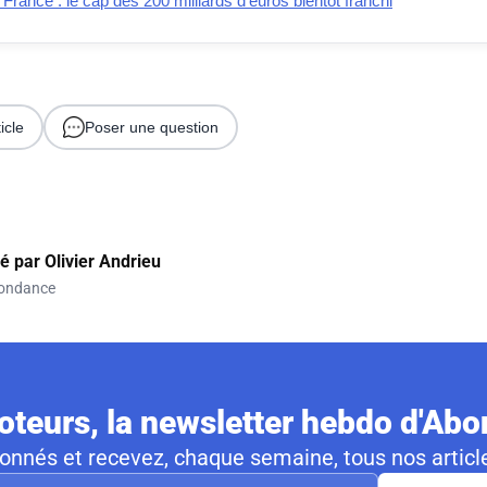
ance : le cap des 200 milliards d’euros bientôt franchi
icle
Poser une question
gé par
Olivier Andrieu
ondance
teurs, la newsletter hebdo d'Ab
nnés et recevez, chaque semaine, tous nos article