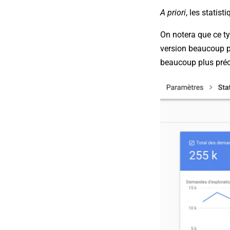
A priori
, les statis
On notera que ce t
version beaucoup p
beaucoup plus préci