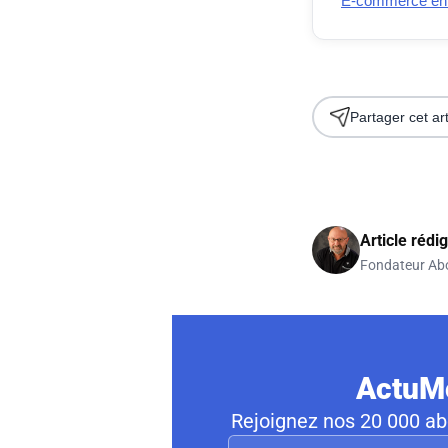
E-commerce en Fr
Partager cet art
Article rédi
Fondateur Ab
ActuMo
Rejoignez nos 20 000 abo