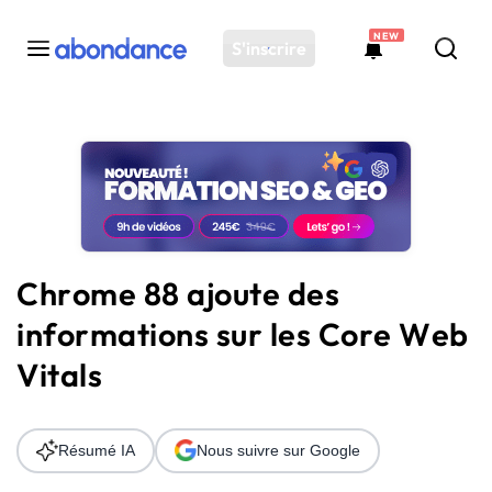
NEW
S'inscrire
Toutes les actus
Actus SEO
Plateforme
Outils
Solutions
Chrome 88 ajoute des
Ressources
informations sur les Core Web
Audit SEO
Vitals
Résumé IA
Nous suivre sur Google